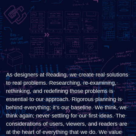
As
·
​designers
·
​at
·
​Reading,
·
​we
·
​create
·
​real
·
​solutions
·
to
·
​real
·
​problems.
·
​Researching,
·
​re-examining,
·
rethinking,
·
​and
·
​redefining
·
​those
·
​problems
·
​is
·
essential
·
​to
·
​our
·
​approach.
·
​Rigorous
·
​planning
·
​is
·
behind
·
​everything;
·
​it’s
·
​our
·
​baseline.
·
​We
·
​think,
·
​we
·
think
·
​again;
·
​never
·
​settling
·
​for
·
​our
·
​first
·
​ideas.
·
​The
·​
considerations
·​
of
·​
​users,
·​
​viewers,
·​
and
·
​readers
·
​are
·
at
·
​the
·
​heart
·
​of
·
​everything
·
​that
·
​we
·
​do.
·
​We
·
​value
·