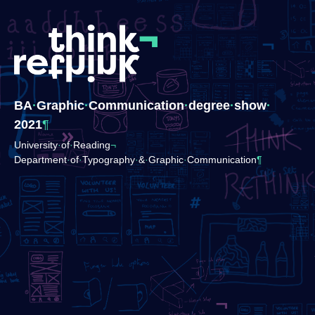
BA
·
​Graphic
·
​Communication
·
​degree
·
​show
·
2021
¶
University
·
​of
·
​Reading
¬
Department
·
​of
·
​Typography
·
​&
·
​Graphic
·
​Communication
¶