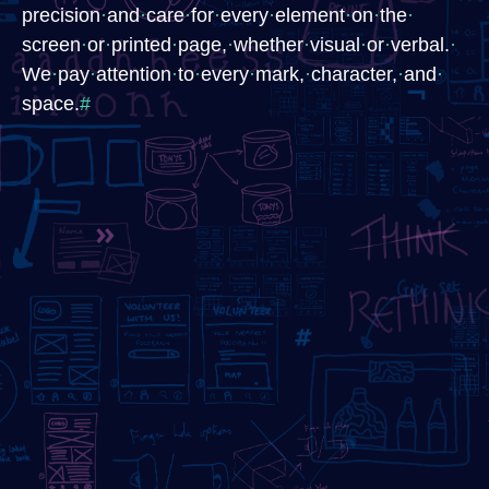
precision
·
​and
·
​care
·
​for
·
​every
·
​element
·
​on
·
​the
·
screen
·
​or
·
​printed
·
​page,
·
​whether
·
​visual
·
​or
·
​verbal.
·
We
·
​pay
·
​attention
·
​to
·
​every
·
​mark,
·
​character,
·
​and
·
space.
#