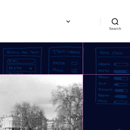
Browse·​by·​category#
Info#
Search