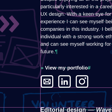
particularly
·
​interested
·
​in
·
​a
·
​care
UX
·
​design.
·
With
·
​a
·
​keen
·
​eye
·
​for
experience
·
​I
·
​can
·
​see
·
​myself
·
​be
companies
·
​in
·
​this
·
​industry.
·
​I
·
​be
individual
·
​with
·
​a
·
​strong
·
​work
·
​et
and
·
​can
·
​see
·
​myself
·
​working
·
​for
future.
¶
»
View
·
my
·
portfolio
#
Editorial
·
​design
·
​—
·
Wave