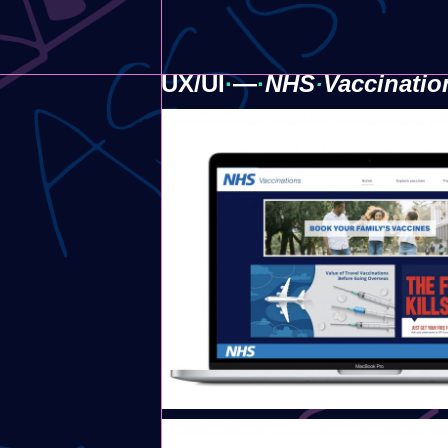
UX/UI
·
​—
·
NHS
·
​Vaccinatio