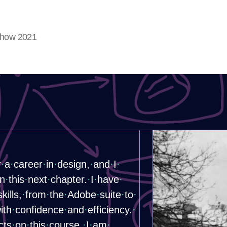
show 2021
r
·
​a
·
​career
·
​in
·
​design,
·
​and
·
​I
·
in
·
​this
·
​next
·
​chapter.
·
​I
·
​have
·
​skills,
·
​from
·
​the
·
​Adobe
·
​suite
·
​to
·
with
·
​confidence
·
​and
·
​efficiency.
·
cts
·
​on
·
​this
·
​course,
·
​I
·
​am
·