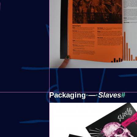
Packaging
·
​—
·
Slaves
#