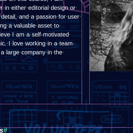
er
·
​in
·
​either
·
​editorial
·
​design
·
​or
·
·
​detail,
·
​and
·
​a
·
​passion
·
​for
·
​user
·
ing
·
​a
·
​valuable
·
​asset
·
​to
·
lieve
·
​I
·
​am
·
​a
·
​self-motivated
·
hic.
·
​I
·
​love
·
​working
·
​in
·
​a
·
​team
·
·
​a
·
​large
·
​company
·
​in
·
​the
·
s
#