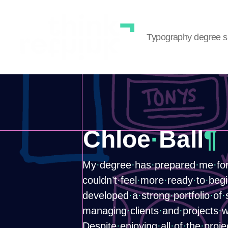
Typography degree 
Chloe
·
​Ball
¶
My
·
​degree
·
​has
·
​prepared
·
​me
·
​fo
couldn’t·​feel
·
​more
·
​ready
·
​to
·
​beg
developed
·
​a
·
​strong
·
​portfolio
·
​of
·
managing
·
​clients
·
​and
·
​projects
·
​
Despite
·
​enjoying
·
​all
·
​of
·
​the
·
​proje