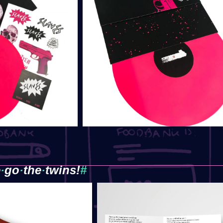
e
·
​go
·
​the
·
​twins!
#