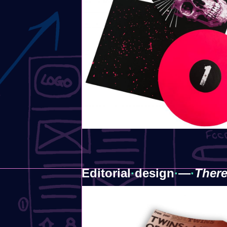
Editorial
·
​design
·
​—
·
Ther